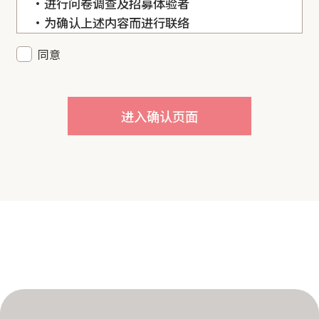
・进行问卷调查及招募体验者
・为确认上述内容而进行联络
同意
除法律规定的情况外，您所提供的个人信息未经
您本人同意，不会向第三方提供。但是，为了达
成使用目的，我们可能会委托第三方处理您的个
进入确认页面
人信息。请在输入后确认内容无误，然后点击
【进入确认页面】和【发送】按钮。