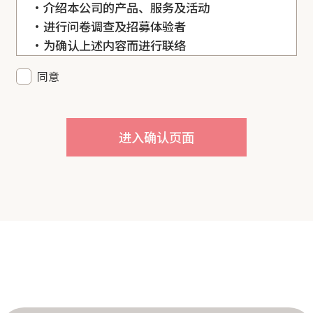
・介绍本公司的产品、服务及活动
・进行问卷调查及招募体验者
・为确认上述内容而进行联络
同意
除法律规定的情况外，您所提供的个人信息未经
您本人同意，不会向第三方提供。但是，为了达
成使用目的，我们可能会委托第三方处理您的个
进入确认页面
人信息。请在输入后确认内容无误，然后点击
【进入确认页面】和【发送】按钮。