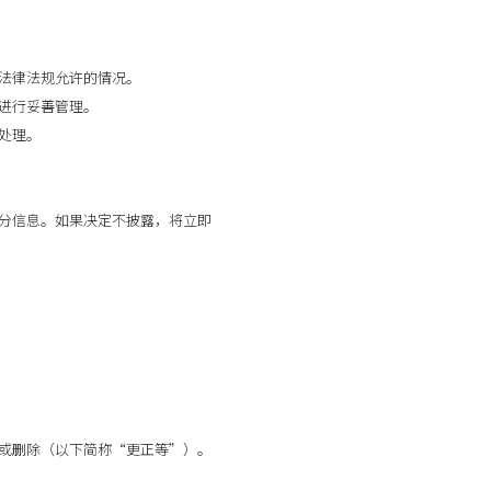
他法律法规允许的情况。
况进行妥善管理。
处理。
部分信息。如果决定不披露，将立即
加或删除（以下简称“更正等”）。