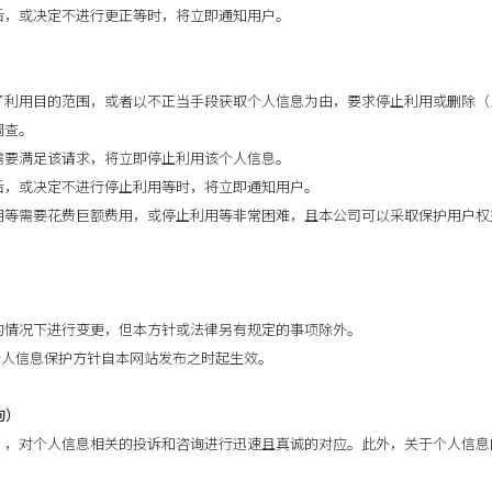
等后，或决定不进行更正等时，将立即通知用户。
出了利用目的范围，或者以不正当手段获取个人信息为由，要求停止利用或删除
调查。
断需要满足该请求，将立即停止利用该个人信息。
等后，或决定不进行停止利用等时，将立即通知用户。
利用等需要花费巨额费用，或停止利用等非常困难，且本公司可以采取保护用户
）
户的情况下进行变更，但本方针或法律另有规定的事项除外。
个人信息保护方针自本网站发布之时起生效。
询）
”，对个人信息相关的投诉和咨询进行迅速且真诚的对应。此外，关于个人信息