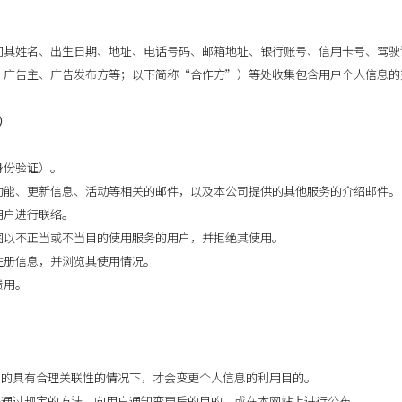
问其姓名、出生日期、地址、电话号码、邮箱地址、银行账号、信用卡号、驾驶
、广告主、广告发布方等；以下简称“合作方”）等处收集包含用户个人信息的
）
身份验证）。
新功能、更新信息、活动等相关的邮件，以及本公司提供的其他服务的介绍邮件。
用户进行联络。
企图以不正当或不当目的使用服务的用户，并拒绝其使用。
其注册信息，并浏览其使用情况。
费用。
。
目的具有合理关联性的情况下，才会变更个人信息的利用目的。
将通过规定的方法，向用户通知变更后的目的，或在本网站上进行公布。