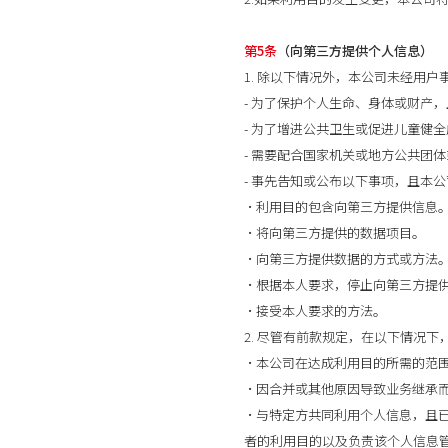
第5条
（向第三方提供个人信息）
1. 除以下情况外，本公司未经用
- 为了保护个人生命、身体或财产
- 为了增进公共卫生或促进儿童健
- 需要配合国家机关或地方公共团
- 事先告知或公布以下事项，且本
・利用目的包含向第三方提供信息
・将向第三方提供的数据项目。
・向第三方提供数据的方式或方法
・根据本人要求，停止向第三方提
・接受本人要求的方法。
2. 尽管有前款规定，在以下情况
・本公司在达成利用目的所需的范
・因合并或其他原因导致业务继承
・与特定方共同利用个人信息，且
者的利用目的以及负责该个人信息