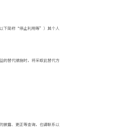
（以下简称“停止利用等”）其个人
权益的替代措施时，将采取此替代方
的披露、更正等查询，也请联系以