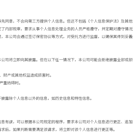
户事先同意，不会向第三方提供个人信息。但这不包括《个人信息保护法》及其
制定了内部规章，要求从事个人信息处理业务的人员严格遵守，并定期对遵守情
部时，本公司会通过签订保密协议等方式，对受托方进行监督，以确保其得到妥善
，本公司将立即向其披露。但在以下任一情况下，本公司可能会拒绝披露全部或
体、财产或其他权益造成损害时。
成严重妨碍时。
上不披露除个人信息以外的信息，如历史信息和特性信息。
人信息有误，可以根据本公司规定的程序，要求本公司对个人信息进行更正、追
的请求后，如果判断需要满足该请求，将立即对该个人信息进行更正等。