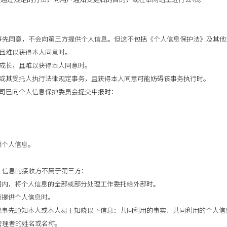
户事先同意，不会向第三方提供个人信息。但这不包括《个人信息保护法》及其
，且难以获得本人同意时。
全成长，且难以获得本人同意时。
体或其受托人执行法律规定事务，且获得本人同意可能妨碍该事务执行时。
公司已向个人信息保护委员会提交申报时：
。
。
供个人信息。
下，信息的接收方不属于第三方：
围内，将个人信息的全部或部分处理工作委托给外部时。
而提供个人信息时。
已事先通知本人或本人易于知晓以下信息：共同利用的事实、共同利用的个人信
管理者的姓名或名称。