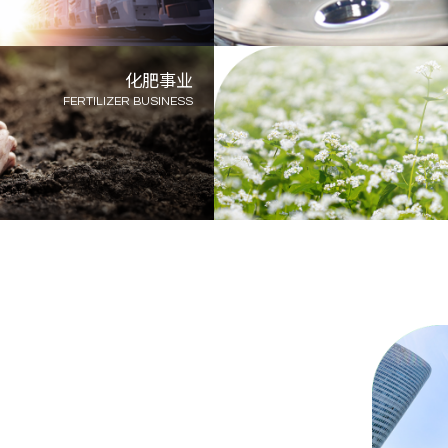
化肥事业
FERTILIZER BUSINESS