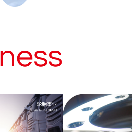
iness
轮胎事业
TIRE BUSINESS